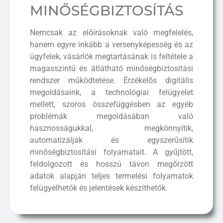
MINŐSÉG­BIZTOSÍTÁS
Nemcsak az előírásoknak való megfelelés,
hanem egyre inkább a versenyképesség és az
ügyfelek, vásárlók megtartásának is feltétele a
magasszintű és átlátható minőségbiztosítási
rendszer működtetése. Érzékelős digitális
megoldásaink, a technológiai felügyelet
mellett, szoros összefüggésben az egyéb
problémák megoldásában való
hasznosságukkal, megkönnyítik,
automatizálják és egyszerűsítik
minőségbiztosítási folyamatait. A gyűjtött,
feldolgozott és hosszú távon megőrzött
adatok alapján teljes termelési folyamatok
felügyelhetők és jelentések készíthetők.