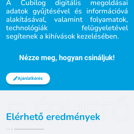
A Cubilog digitális megoldásai
adatok gyűjtésével és információvá
alakításával, valamint folyamatok,
technológiák felügyeletével
segítenek a kihívások kezelésében.
Nézze meg, hogyan csináljuk!
Ajánlatkérés
ELÉRHETŐ
Elérhető eredmények