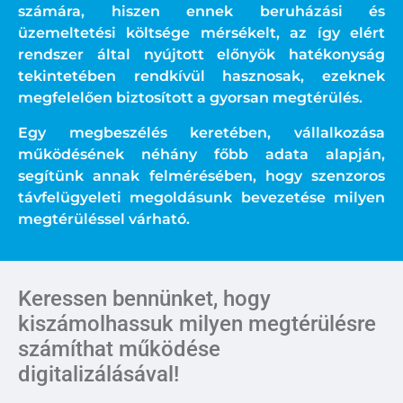
számára, hiszen ennek beruházási és
üzemeltetési költsége mérsékelt, az így elért
rendszer által nyújtott előnyök hatékonyság
tekintetében rendkívül hasznosak, ezeknek
megfelelően biztosított a gyorsan megtérülés.
Egy megbeszélés keretében, vállalkozása
működésének néhány főbb adata alapján,
segítünk annak felmérésében, hogy szenzoros
távfelügyeleti megoldásunk bevezetése milyen
megtérüléssel várható.
Keressen bennünket, hogy
kiszámolhassuk milyen megtérülésre
számíthat működése
digitalizálásával!