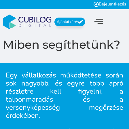
Bejelentkezés
Ajánlatkérés
Miben segíthetünk?
Egy vállalkozás működtetése során
sok nagyobb, és egyre több apró
részletre kell figyelni, a
talponmaradás és a
versenyképesség megőrzése
érdekében.