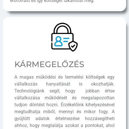
erőforrást és így költséget takaríthat meg.
KÁR­MEGELŐZÉS
A magas működési és termelési költségek egy
vállalkozás hanyatlását is okozhatják.
Technológiánk segít, hogy jobban értse
vállalkozása működését és megalapozottan
tudjon döntést hozni. Érzékelőink kihelyezésével
megtudhatja miből, mennyi és mikor fogy. A
gyűjtött adatok értelmezése hozzásegítheti
ahhoz, hogy megtalálja azokat a pontokat, ahol