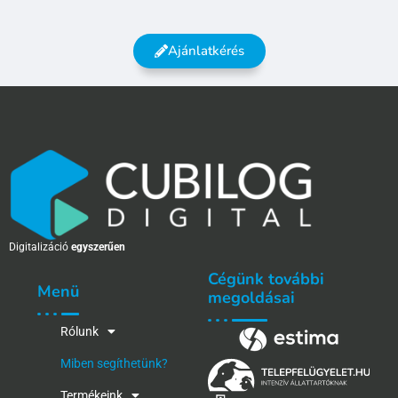
Ajánlatkérés
Digitalizáció
egyszerűen
Cégünk további
Menü
megoldásai
Rólunk
Miben segíthetünk?
Termékeink