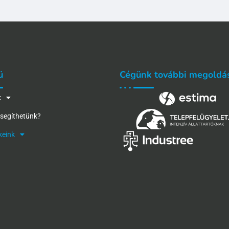
ü
Cégünk további megoldá
k
segíthetünk?
keink