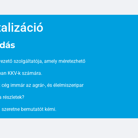
alizáció
ldás
vezető szolgáltatója, amely méretezhető
rban KKV-k számára.
cég immár az agrár-, és élelmiszeripar
a részletek?
szeretne bemutatót kérni.