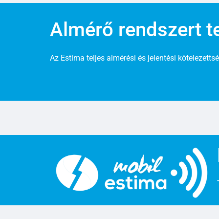
Almérő rendszert
t
Az Estima teljes almérési és jelentési
kötelezetts