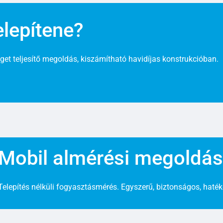
elepítene?
éget teljesítő megoldás,
kiszámítható havidíjas konstrukcióban.
Mobil almérési megoldás
Telepítés nélküli fogyasztásmérés. Egyszerű, biztonságos, hat