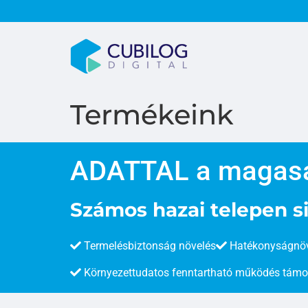
Termékeink
ADATTAL a magas
Számos hazai telepen 
Termelésbiztonság növelés
Hatékonyságnöv
Környezettudatos fenntartható működés tám