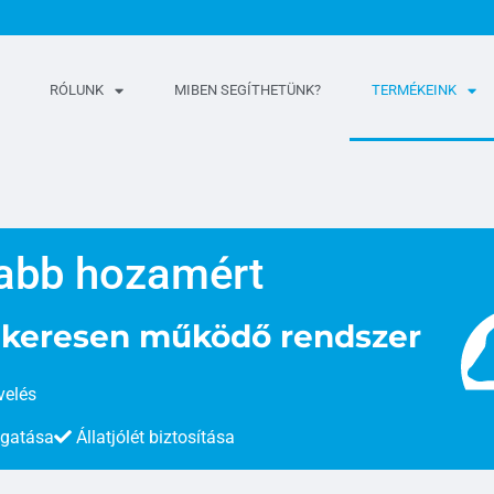
RÓLUNK
MIBEN SEGÍTHETÜNK?
TERMÉKEINK
abb hozamért
sikeresen működő rendszer
elés
ogatása
Állatjólét biztosítása