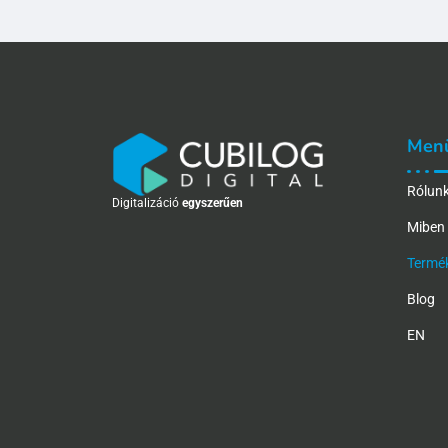
Men
Rólun
Digitalizáció
egyszerűen
Miben 
Termé
Blog
EN