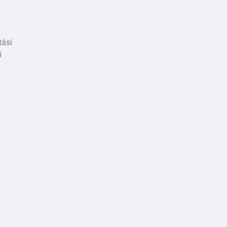
tási
i