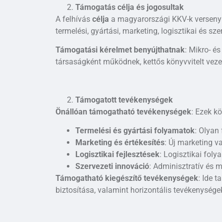
Támogatás célja és jogosultak
A felhívás
célja
a magyarországi KKV-k versenyk
termelési, gyártási, marketing, logisztikai és sze
Támogatási kérelmet benyújthatnak
: Mikro- é
társaságként működnek, kettős könyvvitelt vezet
Támogatott tevékenységek
Önállóan támogatható tevékenységek
: Ezek k
Termelési és gyártási folyamatok
: Olyan
Marketing és értékesítés
: Új marketing v
Logisztikai fejlesztések
: Logisztikai fol
Szervezeti innováció
: Adminisztratív és 
Támogatható kiegészítő tevékenységek
: Ide 
biztosítása, valamint horizontális tevékenységek