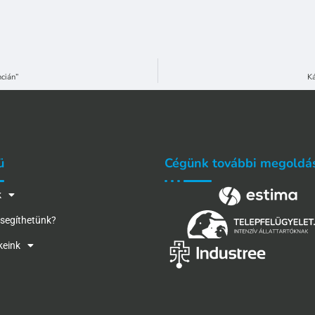
ncián”
Ká
ü
Cégünk további megoldá
k
segíthetünk?
keink