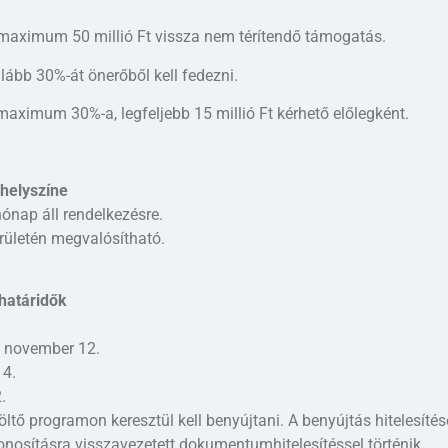
 maximum 50 millió Ft vissza nem térítendő támogatás.
alább 30%-át önerőből kell fedezni.
aximum 30%-a, legfeljebb 15 millió Ft kérhető előlegként.
helyszíne
hónap áll rendelkezésre.
erületén megvalósítható.
határidők
. november 12.
 4.
.
töltő programon keresztül kell benyújtani. A benyújtás hitelesítés
onosításra visszavezetett dokumentumhitelesítéssel történik​.