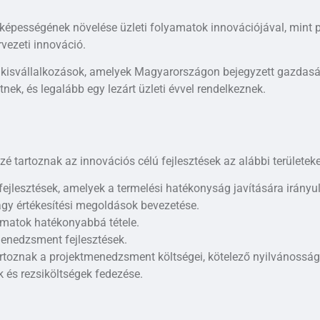
épességének növelése üzleti folyamatok innovációjával, mint 
rvezeti innováció.
s kisvállalkozások, amelyek Magyarországon bejegyzett gazdasá
nek, és legalább egy lezárt üzleti évvel rendelkeznek.
özé tartoznak az innovációs célú fejlesztések az alábbi területek
 fejlesztések, amelyek a termelési hatékonyság javítására irányu
agy értékesítési megoldások bevezetése.
yamatok hatékonyabbá tétele.
menedzsment fejlesztések.
tartoznak a projektmenedzsment költségei, kötelező nyilvánosság
 és rezsiköltségek fedezése​.