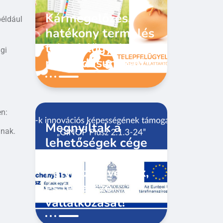
Kármegelőzés,
például
hatékony termelés
telepfelügyeleti
gi
megoldásunkkal!
en:
Megnyíltak a
lnak.
lehetőségek cége
fejlesztésére!
Pályázzon velünk,
és fejlessze
vállalkozását!