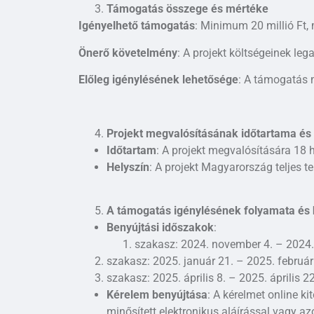
Támogatás összege és mértéke
Igényelhető támogatás
: Minimum 20 millió Ft,
Önerő követelmény
: A projekt költségeinek leg
Előleg igénylésének lehetősége
: A támogatás m
Projekt megvalósításának időtartama és 
Időtartam
: A projekt megvalósítására 18 
Helyszín
: A projekt Magyarország teljes t
A támogatás igénylésének folyamata és 
Benyújtási időszakok
:
szakasz: 2024. november 4. – 2024
szakasz: 2025. január 21. – 2025. február
szakasz: 2025. április 8. – 2025. április 22
Kérelem benyújtása
: A kérelmet online ki
minősített elektronikus aláírással vagy az