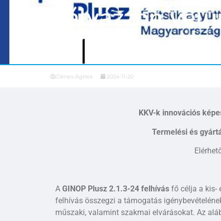
Pályázzon velün
Dénes Ágnes
2024-11-20
KKV-k innovációs kép
Termelési és gyárt
Elérhet
A
GINOP Plusz 2.1.3-24 felhívás
fő célja a kis
felhívás összegzi a támogatás igénybevételének 
műszaki, valamint szakmai elvárásokat. Az alább