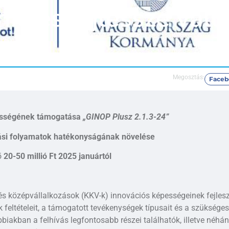
k, és fejlessze váll
Megosztás:
Faceb
ességének támogatása
„GINOP Plusz 2.1.3-24”
ási folyamatok hatékonyságának növelése
ő
20-50 millió Ft 2025 januártól
- és középvállalkozások (KKV-k) innovációs képességeinek fejlesz
feltételeit, a támogatott tevékenységek típusait és a szükséges
iakban a felhívás legfontosabb részei találhatók, illetve néhány