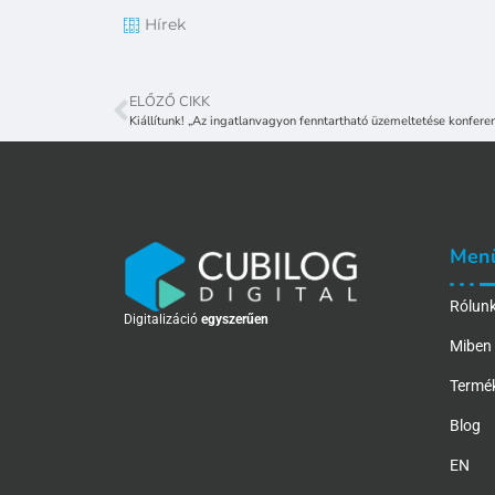
Hírek
ELŐZŐ CIKK
Kiállítunk! „Az ingatlanvagyon fenntartható üzemeltetése konfere
Men
Rólun
Digitalizáció
egyszerűen
Miben 
Termé
Blog
EN