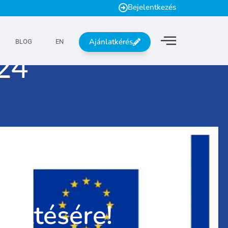
Bejelentkezés
Ajánlatkérés
BLOG
EN
esztésére!