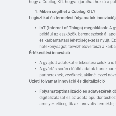
hogy a Cubilog Kft. hogyan járulhat hozzá a pá
Miben segíthet a Cubilog Kft.?
Logisztikai és termelési folyamatok innovációj
IoT (Internet of Things) megoldások
: A 
például az eszközök, berendezések állapot
és karbantartási lehetőségeket is nyújt. E
hatékonyságot, tervezhetővé teszi a karba
Értékesítési innováció
A gyűjtött adatokat értékesítési célokra is
A gyártás során előálló adatok transzpar
partnereknek, vevőknek, akiknél ezzel növ
Üzleti folyamat innováció és digitalizáció
Folyamatoptimalizáció és adatvezérelt d
digitalizálását és az adatalapú döntéshoza
amelyek elősegítik az innovatív termékfejl