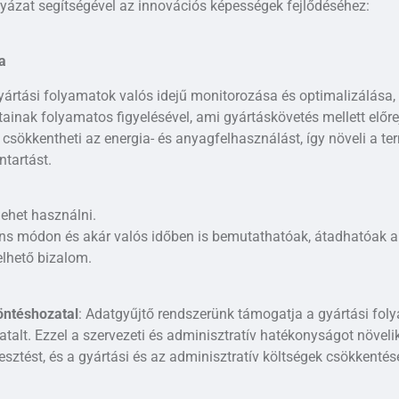
lyázat segítségével az innovációs képességek fejlődéséhez:
a
gyártási folyamatok valós idejű monitorozása és optimalizálása,
ainak folyamatos figyelésével, ami gyártáskövetés mellett előre
z csökkentheti az energia- és anyagfelhasználást, így növeli a te
ntartást.
 lehet használni.
ens módon és akár valós időben is bemutathatóak, átadhatóak a
elhető bizalom.
öntéshozatal
: Adatgyűjtő rendszerünk támogatja a gyártási fol
talt. Ezzel a szervezeti és adminisztratív hatékonyságot növelik
esztést, és a gyártási és az adminisztratív költségek csökkentés