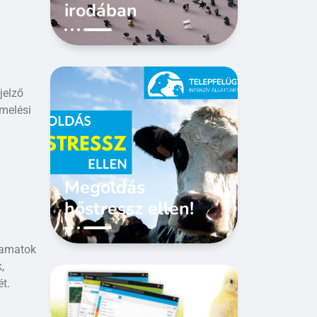
irodában
jelző
rmelési
Megoldás
hőstressz ellen!
yamatok
,
ét.