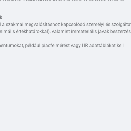
ok
l a szakmai megvalósításhoz kapcsolódó személyi és szolgálta
nimális értékhatárokkal), valamint immateriális javak beszerzés
entumokat, például piacfelmérést vagy HR adattáblákat kell