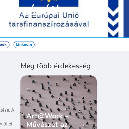
alkozását!
ook
LinkedIn
Még több érdekesség
tése. A
Art@Work –
Művészet az
 ötlet,