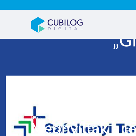
Hírek
Megnyíltak a l