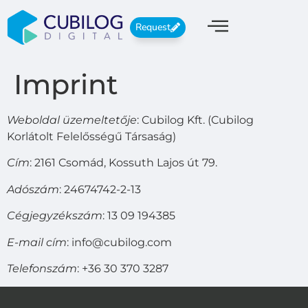
Request
Imprint
Weboldal üzemeltetője
: Cubilog Kft. (Cubilog
Korlátolt Felelősségű Társaság)
Cím
: 2161 Csomád, Kossuth Lajos út 79.
Adószám
: 24674742-2-13
Cégjegyzékszám
: 13 09 194385
E-mail cím
: info@cubilog.com
Telefonszám
: +36 30 370 3287