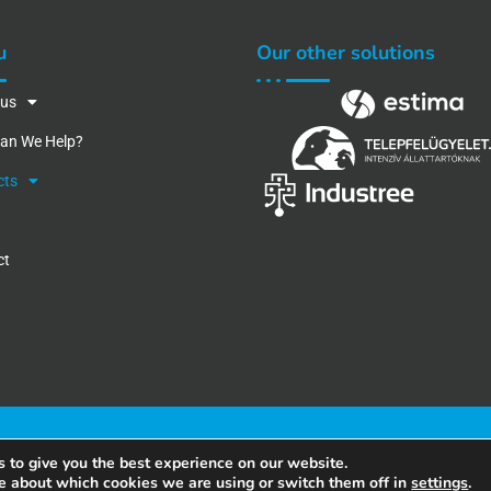
u
Our other solutions
 us
an We Help?
cts
ct
Imprint
Privacy and Data Protection Policy
 to give you the best experience on our website.
e about which cookies we are using or switch them off in
settings
.